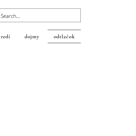
redí
dojmy
odtlačok