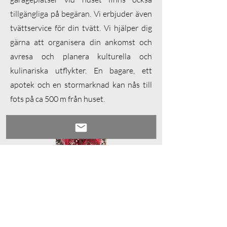
tillgängliga på begäran. Vi erbjuder även
tvättservice för din tvätt. Vi hjälper dig
gärna att organisera din ankomst och
avresa och planera kulturella och
kulinariska utflykter. En bagare, ett
apotek och en stormarknad kan nås till
fots på ca 500 m från huset.
för dina barn
För din semester med barn förser vi dig
gärna med nödvändiga tillbehör, såsom
en babysäng, skötbädd, barnstol,